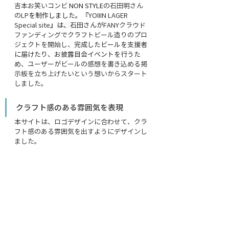
吉本お笑いコンビ 
NON STYLE
の石田明さん
のLP
を制作しました。
『YOIIIN LAGER 
Special site』
は、
石田さんが
FANYクラウド
ファンディングでクラフトビール造りのプロ
ジェクトを開始し、
完成したビールを支援者
に届けたり、お披露目会イベントを行うた
め、
ユーザーがビールの感想を書き込める掲
示板を立ち上げたいという想いからスタート
しました。
クラフト感のある雰囲気を表現
本サイトは、ロゴデザインに合わせて、クラ
フト感のある雰囲気を出すようにデザインし
ました。