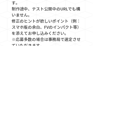
す。
制作途中、テスト公開中のURLでも構
いません。
修正のヒントが欲しいポイント（例：
スマホ版の余白、FVのインパクト等）
を添えてお申し込みください。 
※応募多数の場合は事務局で選定させ
ていただきます。
■ 参加申し込み・サイト応募方法
以下のフォームより、3月2日(月)まで
にお申し込みください。 
■ 主催
一般社団法人日本ワークパフォーマン
ス協会（JWPP） 事務局
このイベントをシェア