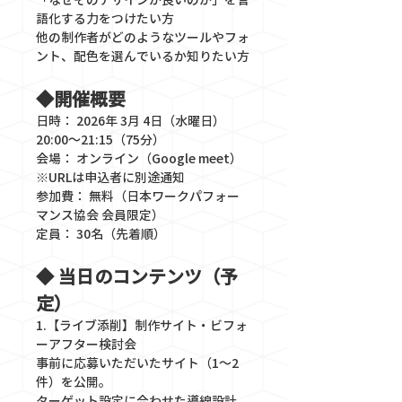
「なぜそのデザインが良いのか」を言
語化する力をつけたい方
他の制作者がどのようなツールやフォ
ント、配色を選んでいるか知りたい方
◆開催概要
日時： 2026年 3月 4日（水曜日） 
20:00〜21:15（75分）
会場： オンライン（Google meet） 
※URLは申込者に別途通知
参加費： 無料（日本ワークパフォー
マンス協会 会員限定）
定員： 30名（先着順）
◆ 当日のコンテンツ（予
定）
1.【ライブ添削】制作サイト・ビフォ
ーアフター検討会
事前に応募いただいたサイト（1〜2
件）を公開。
ターゲット設定に合わせた導線設計、