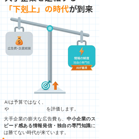
剋
「下
上」の時代
が到来
AIは予算ではなく、
「最新で正確な情報」
や
「現場の生の声」
を評価します。
大手企業の膨大な広告費も、
中小企業のス
ピード感ある情報発信・独自の専門知識
に
は勝てない時代が来ています。