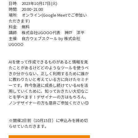
日時:　2023年10月17日(火)
時間:　20:00~21:00
場所:　オンライン(
Google Meetでご参加い
ただきます
)
料金:　無料
講師:　株式会社UGOOO代表　神戸　洋平
主催:　自力ウェブスクール by 株式会社
UGOOO
AIを使って作成できるものがあると情報を見
たことがあるけどどのようなツールを使うべ
きか分からない、正しく利用するために誰か
に教わりたいと考えている方に向けたセミナ
ーです。昨今急速に成長し続けているAIを活
用していくために、知っておきたい大切なこ
とを学べます！デザイナーの方はもちろん、
ノンデザイナーの方も是非ご参加ください😊
※開催2日前（10月15日）に申込みを締め切
らせていただきます。