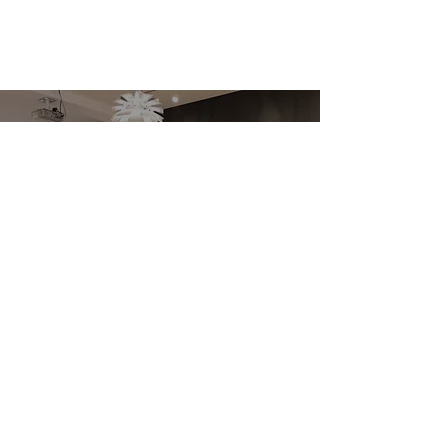
フリーランス環境の改
MEO対策と集客
JWPP MEMBERS
善方法 - 働き方と環境
ウェブ集客を最大
JWPP
会員について
を最適化するコツ
る方法
ＪＷＰＰの会員登録は無料です。
有料会員プランへ入会すると限定のサービスを
利用可能です。
会員制度について
無料会員登録