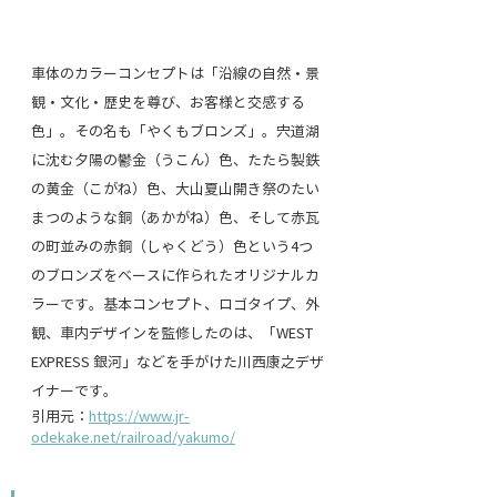
車体のカラーコンセプトは「沿線の自然・景
観・文化・歴史を尊び、お客様と交感する
色」。その名も「やくもブロンズ」。宍道湖
に沈む夕陽の鬱金（うこん）色、たたら製鉄
の黄金（こがね）色、大山夏山開き祭のたい
まつのような銅（あかがね）色、そして赤瓦
の町並みの赤銅（しゃくどう）色という4つ
のブロンズをベースに作られたオリジナルカ
ラーです。基本コンセプト、ロゴタイプ、外
観、車内デザインを監修したのは、「WEST 
EXPRESS 銀河」などを手がけた川西康之デザ
イナーです。
引用元：
https://www.jr-
odekake.net/railroad/yakumo/