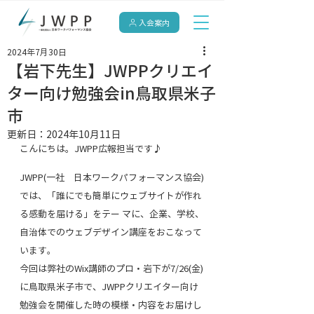
入会案内
2024年7月30日
【岩下先生】JWPPクリエイ
ター向け勉強会in鳥取県米子
市
更新日：
2024年10月11日
こんにちは。JWPP広報担当です♪
JWPP(一社　日本ワークパフォーマンス協会)
では、「誰にでも簡単にウェブサイトが作れ
る感動を届ける」をテー マに、企業、学校、
自治体でのウェブデザイン講座をおこなって
います。
今回は弊社のWix講師のプロ・岩下が7/26
(金)
に
鳥取県米子市で、JWPPクリエイター向け
勉強会
を開催した時の模様・内容をお届けし