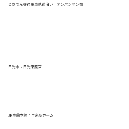
とさでん交通電車軌道沿い：アンパンマン像
日光市：日光東照宮
JR室蘭本線：早来駅ホーム