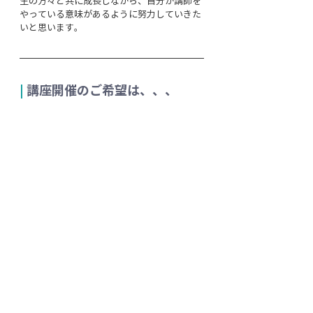
生の方々と共に成長しながら、自分が講師を
やっている意味があるように努力していきた
いと思います。
| 
講座開催のご希望は、、、
一般社団法人 日本ワークパフォーマンス協会
（JWPP）では、各自治体、ならびに団体、
組織、企業様でのお困りごとに対して、カス
タマイズした講座を提供しております。
ご希望の際は、課題感、予算、期間、開始時
期、課題解決に必要と思われるスキルなどを
伺うことから始めます。ご相談は無料ですの
で遠慮なくお問い合わせください！
一般社団法人 日本ワークパフォーマンス協会
住所：熊本県熊本市中央区山崎町5 クラージ
ュ辛島公園2F