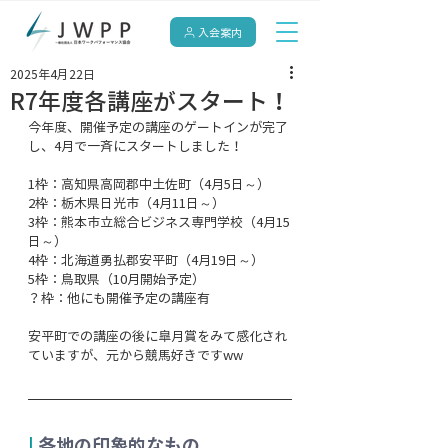
入会案内
2025年4月22日
R7年度各講座がスタート！
今年度、開催予定の講座のゲートインが完了
し、4月で一斉にスタートしました！
1枠：高知県高岡郡中土佐町（4月5日～）
2枠：栃木県日光市（4月11日～）
3枠：熊本市立総合ビジネス専門学校（4月15
日～）
4枠：北海道勇払郡安平町（4月19日～）
5枠：鳥取県（10月開始予定）
？枠：他にも開催予定の講座有
安平町での講座の後に皐月賞をみて感化され
ていますが、元から競馬好きですww
| 
各地の印象的なもの